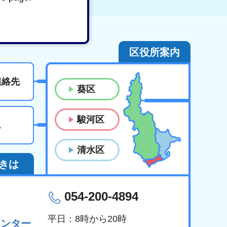
区役所案内
連絡先
葵区
駿河区
ス
清水区
きは
054-200-4894
平日：8時から20時
センター