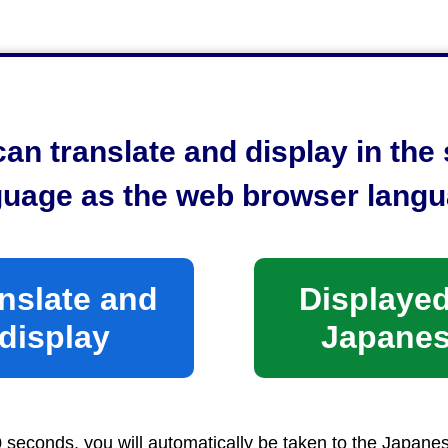
an translate and display in th
guage as the web browser langu
nslate and
Displayed
display
Japane
>
環境局環境共生課 要綱一覧
> 補助金等交付
ページの先頭へ戻る
0 seconds, you will automatically be taken to the Japane