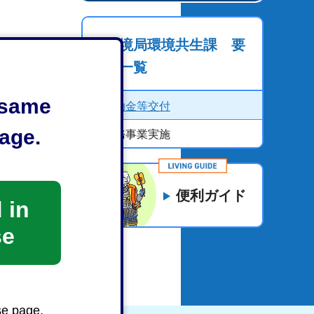
環境局環境共生課 要
綱一覧
e same
補助金等交付
age.
事務事業実施
便利ガイド
 in
se
se page.