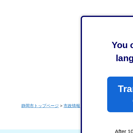
You c
lan
Tra
静岡市トップページ
>
市政情報
>
条例・規則・要綱
>
要綱
After 1