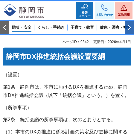
検索
緊急情報
お問い合わせ
メニュー
防災・安全
くらし・手続き
子育て・教育
健康・医療・福祉
ページID：9342
更新日：2026年4月1日
静岡市DX推進統括会議設置要綱
（設置）
第1条 静岡市は、本市におけるDXを推進するため、静岡
市DX推進統括会議（以下「統括会議」という。）を置く。
（所掌事項）
第2条 統括会議の所掌事項は、次のとおりとする。
（1）本市のDXの推進に係る計画の策定及び進捗に関する