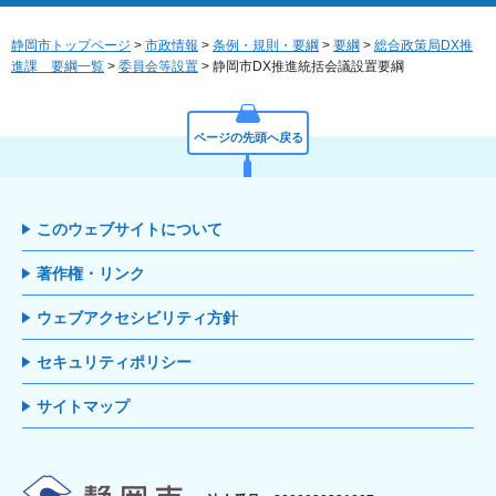
静岡市トップページ
>
市政情報
>
条例・規則・要綱
>
要綱
>
総合政策局DX推
進課 要綱一覧
>
委員会等設置
> 静岡市DX推進統括会議設置要綱
ページの先頭へ戻る
このウェブサイトについて
著作権・リンク
ウェブアクセシビリティ方針
セキュリティポリシー
サイトマップ
静岡市