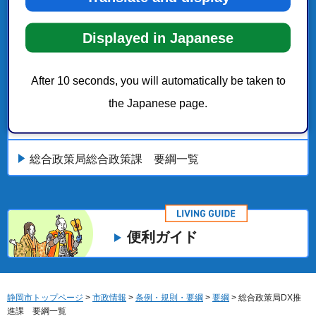
危機管理局危機管理課 要綱一覧
Displayed in Japanese
財政局財政部公営競技事務所 要綱一覧
After 10 seconds, you will automatically be taken to
the Japanese page.
駿河湾・海洋DX先端拠点化計画「海洋DX研究開
発・事業化推進」
総合政策局総合政策課 要綱一覧
便利ガイド
静岡市トップページ
>
市政情報
>
条例・規則・要綱
>
要綱
> 総合政策局DX推
進課 要綱一覧