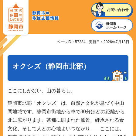
静岡
お問い合わせ
静岡市
市の
静岡市
移住
の
ホームページ
支援
移住支
ページID：57234
更新日：2026年7月13日
情報
援情報
オクシズ（静岡市北部）
ここにしかない、山の暮らし。
静岡市北部「オクシズ」は、自然と文化が息づく中山
間地域です。静岡市街地から車で30分ほどの距離から
北に広がります。茶畑に囲まれた風景、継承される食
文化、そして人との心地よいつながり——ここには、