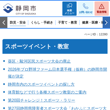
検索
緊急情報
お問い合わせ
メニュー
防災・安全
くらし・手続き
子育て・教育
健康・医療・福祉
ページID：12280
スポーツイベント・教室
葵区・駿河区民スポーツ大会の廃止
2026年プロ野球ファーム日本選手権（仮称）の静岡市開
催が決定
静岡市内のスポーツイベントの探し方
体育館などで行う各種スポーツ教室のご案内
第20回チャレンジ！スポーツ・ラリー
第27回静岡県障害者スポーツ大会「わかふじスポーツ大