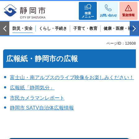
検索
緊急情報
お問い合わせ
メニュー
防災・安全
くらし・手続き
子育て・教育
健康・医療・福祉
ページID：12608
広報紙・静岡市の広報
富士山・南アルプスのライブ映像をお楽しみください！
広報紙「静岡気分」
市民カメラマンレポート
静岡市 SATV自治体広報情報