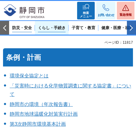
検索
緊急情報
お問い合わせ
メニュー
防災・安全
くらし・手続き
子育て・教育
健康・医療・福祉
ページID：11817
条例・計画
環境保全協定とは
「災害時における化学物質調査に関する協定書」につい
て
静岡市の環境（年次報告書）
静岡市地球温暖化対策実行計画
第3次静岡市環境基本計画