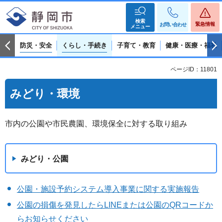
検索
緊急情報
お問い合わせ
メニュー
防災・安全
くらし・手続き
子育て・教育
健康・医療・福祉
ページID：11801
みどり・環境
市内の公園や市民農園、環境保全に対する取り組み
みどり・公園
公園・施設予約システム導入事業に関する実施報告
公園の損傷を発見したらLINEまたは公園のQRコードか
らお知らせください