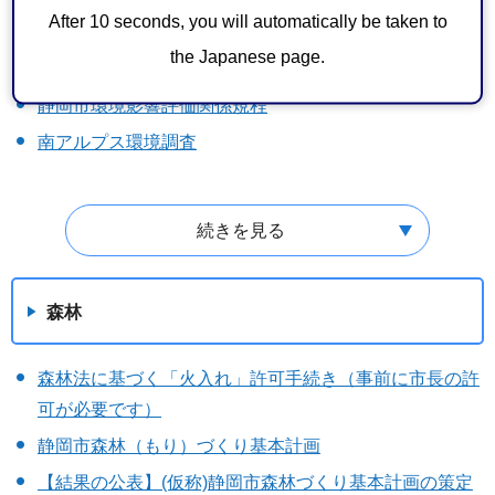
【募集終了】市民参画手続き「（仮称）静岡市太陽光発
After 10 seconds, you will automatically be taken to
電施設の適正な設置及び維持管理に関する条例骨子案」
the Japanese page.
環境影響評価（環境アセスメント）
静岡市環境影響評価関係規程
南アルプス環境調査
続きを見る
森林
森林法に基づく「火入れ」許可手続き（事前に市長の許
可が必要です）
静岡市森林（もり）づくり基本計画
【結果の公表】(仮称)静岡市森林づくり基本計画の策定