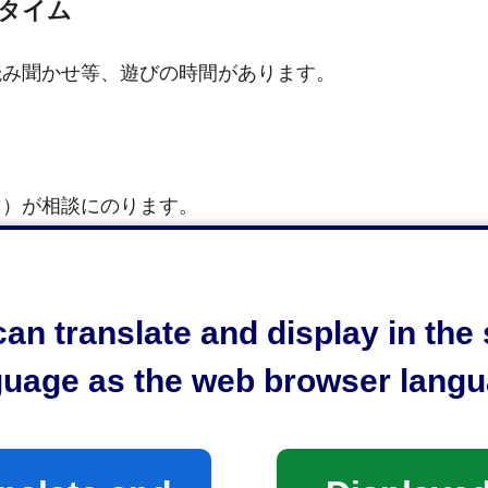
タイム
読み聞かせ等、遊びの時間があります。
マ）が相談にのります。
an translate and display in th
まのお世話を手伝います。
guage as the web browser langu
っくりお風呂につかりたい」「からだを動かしたい」等