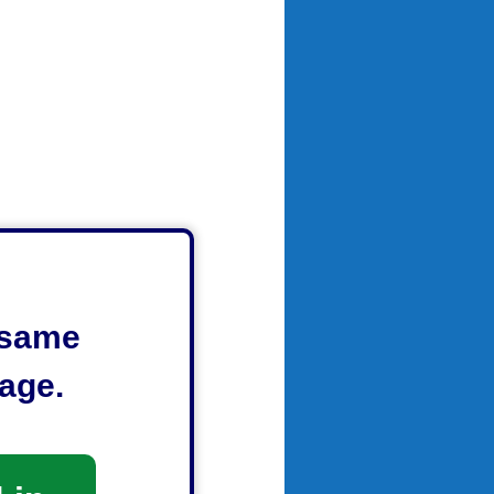
e same
age.