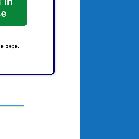
 in
se
）
se page.
場で購入