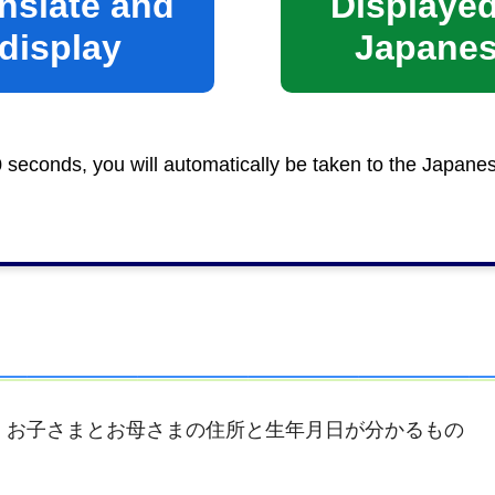
nslate and
Displayed
display
Japane
ビス担当スタッフへお支払いください。（昼食代等は別途
も、利用料の追加はありません。
0 seconds, you will automatically be taken to the Japane
。
うだいを連れて参加した場合、別途、入場券990円を会
、お子さまとお母さまの住所と生年月日が分かるもの