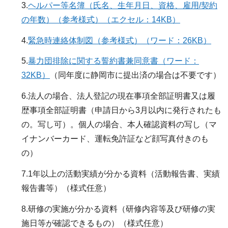
3.
ヘルパー等名簿（氏名、生年月日、資格、雇用/契約
の年数）（参考様式）（エクセル：14KB）
4.
緊急時連絡体制図（参考様式）（ワード：26KB）
5.
暴力団排除に関する誓約書兼同意書（ワード：
32KB）
（同年度に静岡市に提出済の場合は不要です）
6.法人の場合、法人登記の現在事項全部証明書又は履
歴事項全部証明書（申請日から3月以内に発行されたも
の。写し可）。個人の場合、本人確認資料の写し（マ
イナンバーカード、運転免許証など顔写真付きのも
の）
7.1年以上の活動実績が分かる資料（活動報告書、実績
報告書等）（様式任意）
8.研修の実施が分かる資料（研修内容等及び研修の実
施日等が確認できるもの）（様式任意）