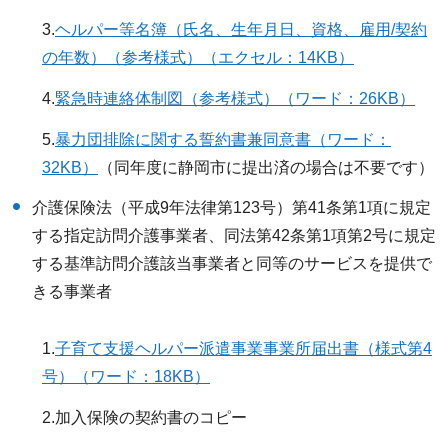
3.
ヘルパー等名簿（氏名、生年月日、資格、雇用/契約
の年数）（参考様式）（エクセル：14KB）
4.
緊急時連絡体制図（参考様式）（ワード：26KB）
5.
暴力団排除に関する誓約書兼同意書（ワード：
32KB）
（同年度に静岡市に提出済の場合は不要です）
介護保険法（平成9年法律第123号）第41条第1項に規定
する指定訪問介護事業者、同法第42条第1項第2号に規定
する基準訪問介護該当事業者と同等のサービスを提供で
きる事業者
1.
子育て支援ヘルパー派遣事業事業所届出書（様式第4
号）（ワード：18KB）
2.加入保険の契約書のコピー