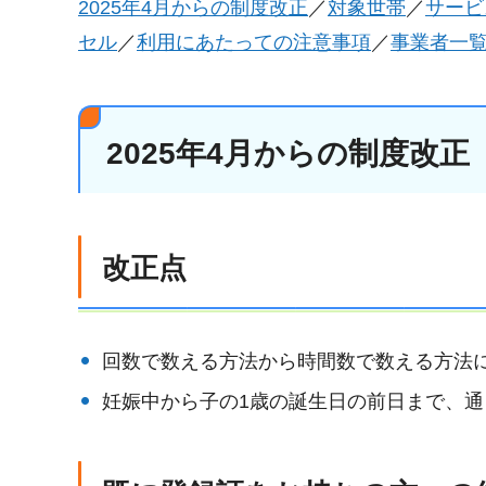
2025年4月からの制度改正
／
対象世帯
／
サービ
セル
／
利用にあたっての注意事項
／
事業者一
2025年4月からの制度改正
改正点
回数で数える方法から時間数で数える方法
妊娠中から子の1歳の誕生日の前日まで、