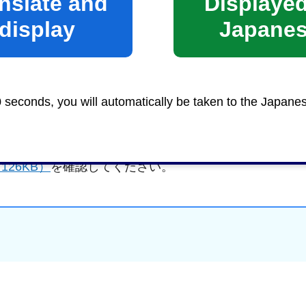
nslate and
Displayed
display
Japane
0 seconds, you will automatically be taken to the Japane
26KB）
を確認してください。