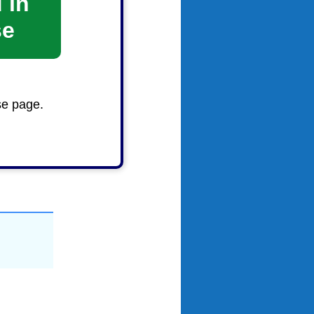
 in
se
se page.