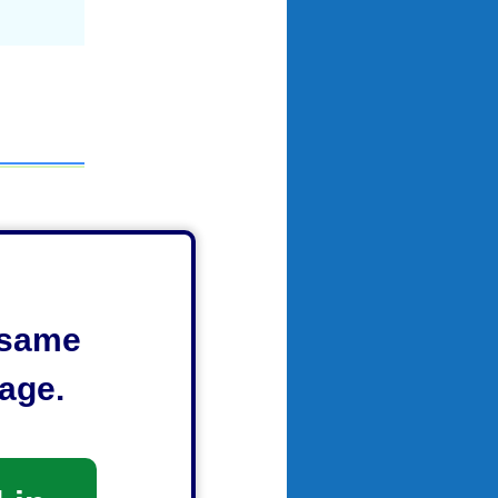
e same
age.