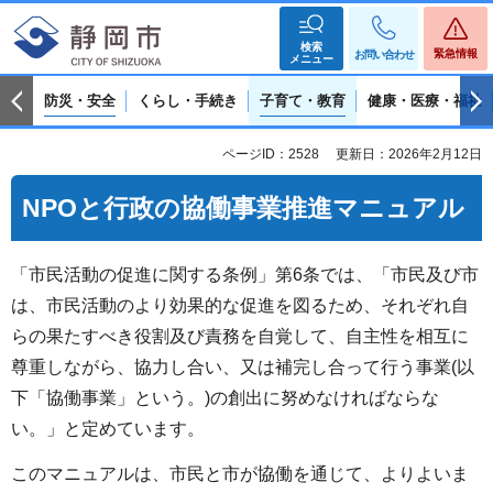
検索
緊急情報
お問い合わせ
メニュー
防災・安全
くらし・手続き
子育て・教育
健康・医療・福祉
ページID：2528
更新日：2026年2月12日
NPOと行政の協働事業推進マニュアル
「市民活動の促進に関する条例」第6条では、「市民及び市
は、市民活動のより効果的な促進を図るため、それぞれ自
らの果たすべき役割及び責務を自覚して、自主性を相互に
尊重しながら、協力し合い、又は補完し合って行う事業(以
下「協働事業」という。)の創出に努めなければならな
い。」と定めています。
このマニュアルは、市民と市が協働を通じて、よりよいま