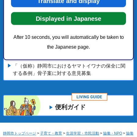
Translate and display
指定管理者募集「静岡市静岡老人ホーム及び静岡市
救護所」
Displayed in Japanese
市民参画によるまちづくり
After 10 seconds, you will automatically be taken to
the Japanese page.
指定管理者募集「静岡市西ケ谷総合運動場」
「（仮称）静岡市におけるヤマトイワナの保全に関
する条例」骨子案に対する意見募集
便利ガイド
静岡市トップページ
>
子育て・教育
>
生涯学習・市民活動
>
協働・NPO
>
協働