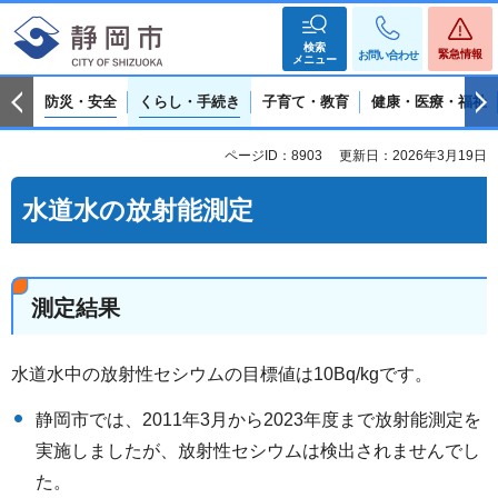
検索
緊急情報
お問い合わせ
メニュー
防災・安全
くらし・手続き
子育て・教育
健康・医療・福祉
ページID：8903
更新日：2026年3月19日
水道水の放射能測定
測定結果
水道水中の放射性セシウムの目標値は10Bq/kgです。
静岡市では、2011年3月から2023年度まで放射能測定を
実施しましたが、放射性セシウムは検出されませんでし
た。