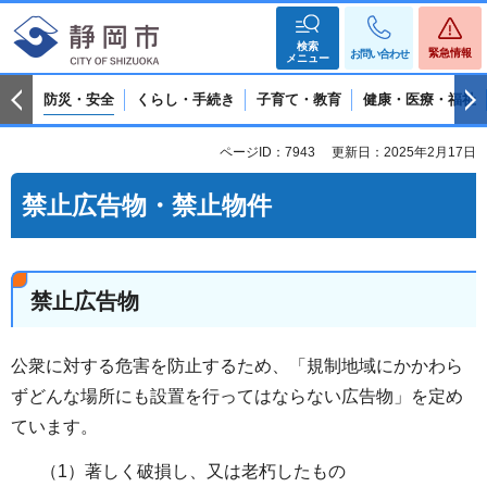
検索
緊急情報
お問い合わせ
メニュー
防災・安全
くらし・手続き
子育て・教育
健康・医療・福祉
ページID：7943
更新日：2025年2月17日
禁止広告物・禁止物件
禁止広告物
公衆に対する危害を防止するため、「規制地域にかかわら
ずどんな場所にも設置を行ってはならない広告物」を定め
ています。
（1）著しく破損し、又は老朽したもの