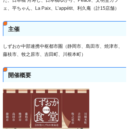
だ、日本橋 舟寿し、日本橋ゆかり、Peace、文明堂カフ
ェ、平ちゃん、La Paix、L’appétit、利久庵（計15店舗）
主催
しずおか中部連携中枢都市圏（静岡市、島田市、焼津市、
藤枝市、牧之原市、吉田町、川根本町）
開催概要