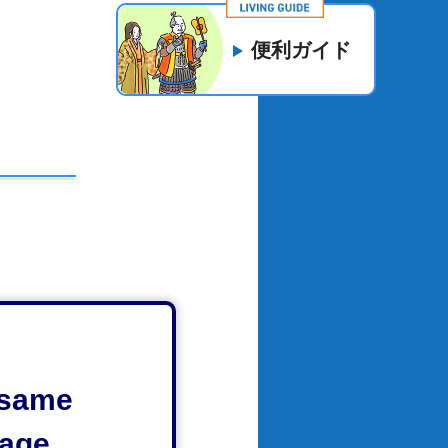
便利ガイド
e same
い。お堀
age.