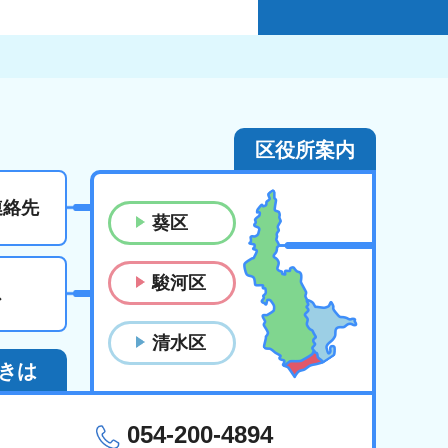
区役所案内
連絡先
葵区
駿河区
ス
清水区
きは
054-200-4894