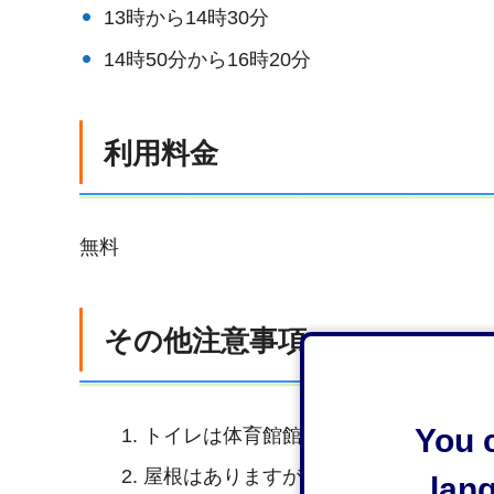
13時から14時30分
14時50分から16時20分
利用料金
無料
その他注意事項
You c
トイレは体育館館内をご利用ください
屋根はありますが、半屋外です。こま
lan