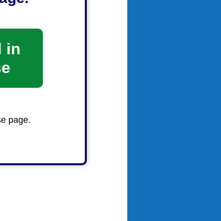
、近隣有
 in
は一切責
se
se page.