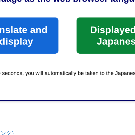
はご自身で対策を行ってください。
ありません。徒歩・自転車・公共交通機関を利用するか
nslate and
Displayed
生した事故、ケガ、盗難について、市及び指定管理者で
display
Japane
に従いご利用ください。
0 seconds, you will automatically be taken to the Japane
リンク）