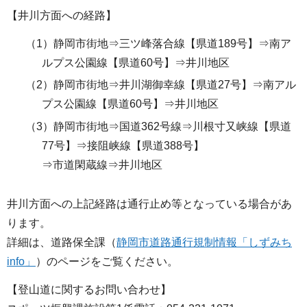
【井川方面への経路】
（1）静岡市街地⇒三ツ峰落合線【県道189号】⇒南ア
ルプス公園線【県道60号】⇒井川地区
（2）静岡市街地⇒井川湖御幸線【県道27号】⇒南アル
プス公園線【県道60号】⇒井川地区
（3）静岡市街地⇒国道362号線⇒川根寸又峡線【県道
77号】⇒接阻峡線【県道388号】
⇒市道閑蔵線⇒井川地区
井川方面への上記経路は通行止め等となっている場合があ
ります。
詳細は、道路保全課（
静岡市道路通行規制情報「しずみち
info」
）のページをご覧ください。
【登山道に関するお問い合わせ】