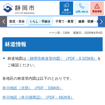
検索
緊急情報
お問い合わせ
メニュー
防災・安全
くらし・手続き
子育て・教育
健康・医療・福祉
ページID：1306
更新日：2026年6月4日
林道情報
林道地図は
〔静岡市林道管内図〕（PDF：8,325KB）
を
ご確認ください。
各地区の林道管内図は以下のとおりです。
井川地区（北部）（PDF：336KB）
井川地区（井川湖周辺）（PDF：682KB）