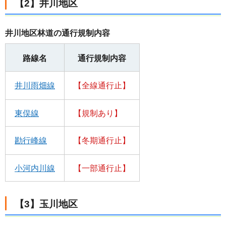
【2】井川地区
井川地区林道の通行規制内容
路線名
通行規制内容
井川雨畑線
【全線通行止】
東俣線
【規制あり
】
勘行峰線
【冬期通行止】
小河内川線
【一部通行止】
【3】玉川地区