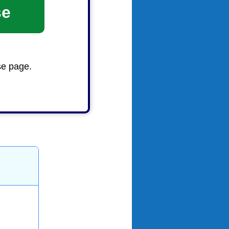
se
se page.