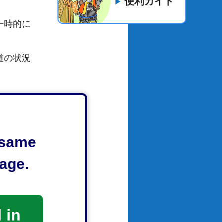
便利ガイド
一時的に
道の状況
e same
age.
 in