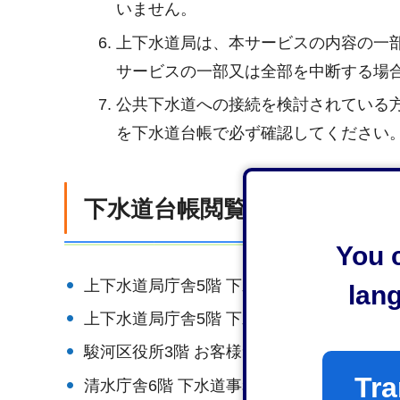
いません。
上下水道局は、本サービスの内容の一
サービスの一部又は全部を中断する場
公共下水道への接続を検討されている
を下水道台帳で必ず確認してください
下水道台帳閲覧場所
You c
上下水道局庁舎5階 下水道維持課 維持第2係
lan
上下水道局庁舎5階 下水道維持課 排水設備
駿河区役所3階 お客様サービス課
Tra
清水庁舎6階 下水道事務所維持係