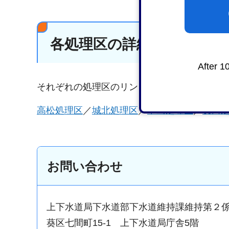
各処理区の詳細
After 1
それぞれの処理区のリンクをご覧ください。
高松処理区
／
城北処理区
／
中島処理区
／
長田
お問い合わせ
上下水道局下水道部下水道維持課維持第２
葵区七間町15-1 上下水道局庁舎5階