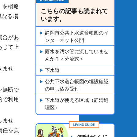
）を概略
こちらの記事も読まれて
異なる場
います。
静岡市公共下水道台帳図のイ
場合があ
ンターネット公開
応じて上
雨水を汚水管に流していませ
んか？＜分流式＞
きませ
下水道
公共下水道台帳図の埋設確認
の申し込み受付
を無断で
的で利用
下水道が使える区域（静清処
理区）
しませ
責任を負