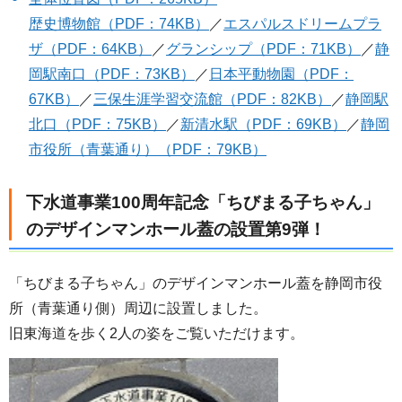
歴史博物館（PDF：74KB）
／
エスパルスドリームプラ
ザ（PDF：64KB）
／
グランシップ（PDF：71KB）
／
静
岡駅南口（PDF：73KB）
／
日本平動物園（PDF：
67KB）
／
三保生涯学習交流館（PDF：82KB）
／
静岡駅
北口（PDF：75KB）
／
新清水駅（PDF：69KB）
／
静岡
市役所（青葉通り）（PDF：79KB）
下水道事業100周年記念「ちびまる子ちゃん」
のデザインマンホール蓋の設置第9弾！
「ちびまる子ちゃん」のデザインマンホール蓋を静岡市役
所（青葉通り側）周辺に設置しました。
旧東海道を歩く2人の姿をご覧いただけます。