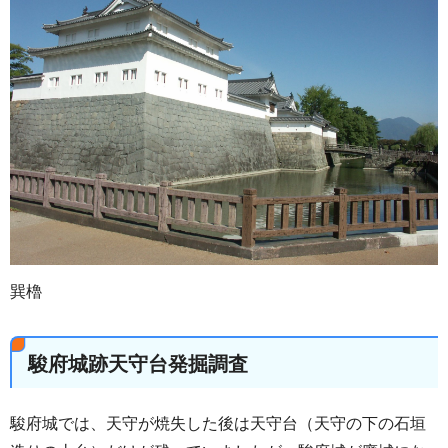
巽櫓
駿府城跡天守台発掘調査
駿府城では、天守が焼失した後は天守台（天守の下の石垣