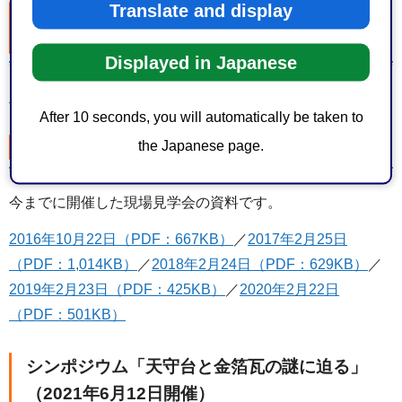
Translate and display
観光庁による駿府城公園天守台跡解説（日本語
版・English）
Displayed in Japanese
日本語版（PDF：413KB）
／​​​​​​​
English（PDF：204KB）
After 10 seconds, you will automatically be taken to
the Japanese page.
現場見学会資料
今までに開催した現場見学会の資料です。
2016年10月22日（PDF：667KB）
／
2017年2月25日
（PDF：1,014KB）
／
2018年2月24日（PDF：629KB）
／
2019年2月23日（PDF：425KB）
／
2020年2月22日
（PDF：501KB）
シンポジウム「天守台と金箔瓦の謎に迫る」
（2021年6月12日開催）