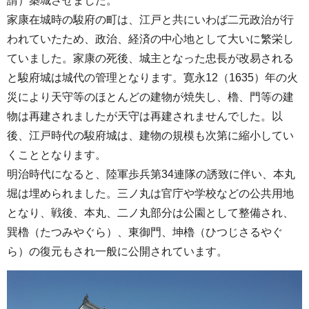
請）築城させました。
家康在城時の駿府の町は、江戸と共にいわば二元政治が行
われていたため、政治、経済の中心地として大いに繁栄し
ていました。家康の死後、城主となった忠長が改易される
と駿府城は城代の管理となります。寛永12（1635）年の火
災により天守等のほとんどの建物が焼失し、櫓、門等の建
物は再建されましたが天守は再建されませんでした。以
後、江戸時代の駿府城は、建物の規模も次第に縮小してい
くこととなります。
明治時代になると、陸軍歩兵第34連隊の誘致に伴い、本丸
堀は埋められました。三ノ丸は官庁や学校などの公共用地
となり、戦後、本丸、二ノ丸部分は公園として整備され、
巽櫓（たつみやぐら）、東御門、坤櫓（ひつじさるやぐ
ら）の復元もされ一般に公開されています。