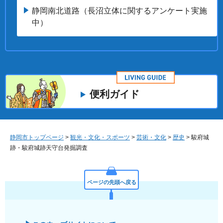
静岡南北道路（長沼立体に関するアンケート実施
中）
便利ガイド
静岡市トップページ
>
観光・文化・スポーツ
>
芸術・文化
>
歴史
> 駿府城
跡・駿府城跡天守台発掘調査
ページの先頭へ戻る