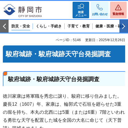
検索
緊急情報
お問い合わせ
メニュー
防災・安全
くらし・手続き
子育て・教育
健康・医療・福祉
ページID：5146
更新日：2025年12月26日
駿府城跡・駿府城跡天守台発掘調査
駿府城跡・駿府城跡天守台発掘調査
徳川家康は将軍職を秀忠に譲り、駿府に移り住みました。
慶長12（1607）年、家康は、輪郭式で石垣を廻らせた3重
の堀を持ち、本丸の北西には5重（または6重）7階といわれ
る勇壮な天守を配置した城を全国の大名に命じて（天下普