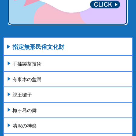
指定無形民俗文化財
手揉製茶技術
有東木の盆踊
親王囃子
梅ヶ島の舞
清沢の神楽