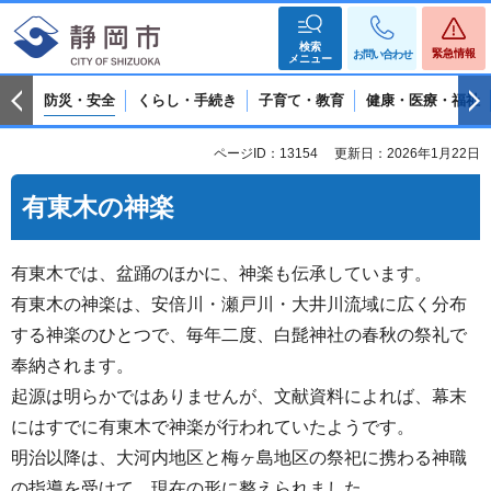
検索
緊急情報
お問い合わせ
メニュー
防災・安全
くらし・手続き
子育て・教育
健康・医療・福祉
ページID：13154
更新日：2026年1月22日
有東木の神楽
有東木では、盆踊のほかに、神楽も伝承しています。
有東木の神楽は、安倍川・瀬戸川・大井川流域に広く分布
する神楽のひとつで、毎年二度、白髭神社の春秋の祭礼で
奉納されます。
起源は明らかではありませんが、文献資料によれば、幕末
にはすでに有東木で神楽が行われていたようです。
明治以降は、大河内地区と梅ヶ島地区の祭祀に携わる神職
の指導を受けて、現在の形に整えられました。