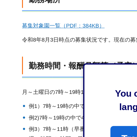
募集対象園一覧（PDF：384KB）
令和8年8月3日時点の募集状況です。現在の
勤務時間・報酬月額等（予定
You c
月～土曜日の7時～19時15分のうち各園が必
lan
例1）7時～19時の中で7時間 週35時間（7時間
例2)7時～19時の中で4時間 週20時間（4時間×
例3）7時～11時（早番）または15時15分