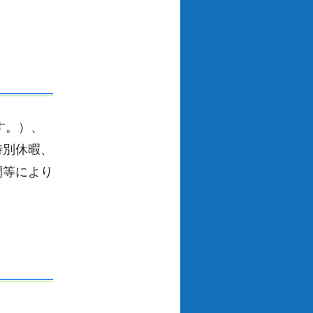
す。）、
特別休暇、
間等により