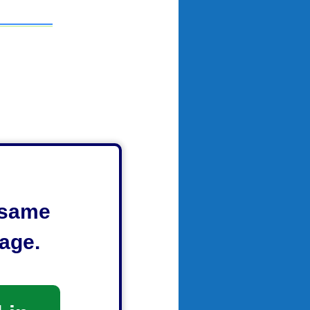
e same
age.