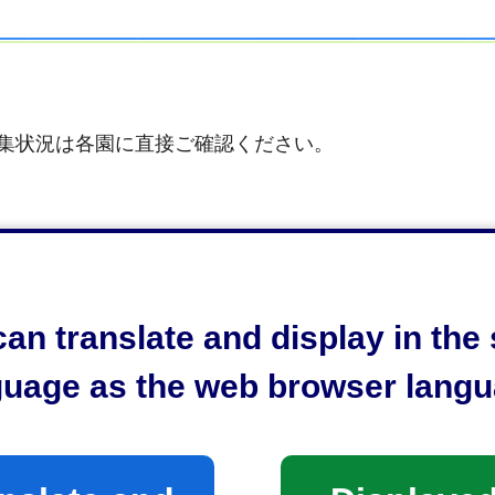
募集状況は各園に直接ご確認ください。
）
an translate and display in th
要とする時間
guage as the web browser langu
×5日）報酬月額194,500円～210,900円
5日）報酬月額111,000円～120,500円
～19時15分（遅番）の中で3時間または4時間