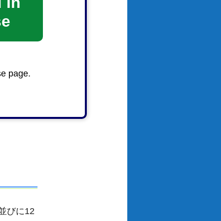
 in
se
se page.
期末手当
びに12