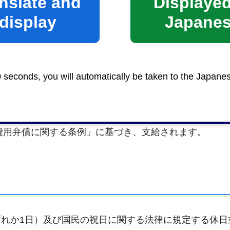
nslate and
Displayed
display
Japane
～120,500円
超える勤務の場合）
0 seconds, you will automatically be taken to the Japane
す。
す。
費用弁償（通勤）、任期又は勤務時間により勤勉手当、
費用弁償に関する条例」に基づき、支給されます。
れか1日）及び国民の祝日に関する法律に規定する休日並