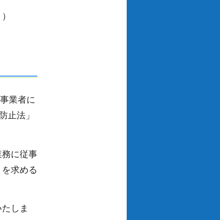
。）
等事業者に
防止法」
。
業務に従事
とを求める
いたしま