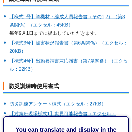
【様式1号】資機材・編成人員報告書（その1,2）（第3
条関係）（エクセル：45KB）
毎年9月1日までに提出していただきます。
【様式3号】被害状況報告書（第6条関係）（エクセル：
20KB）
【様式4号】出動要請書兼応諾書（第7条関係）（エクセ
ル：22KB）
防災訓練時使用書式
防災訓練アンケート様式（エクセル：27KB）
【対策班現場様式1】動員可能報告書（エクセル：
34KB）
You can translate and display in the
【対策班現場様式2】地区支部参集者名簿（エクセル：