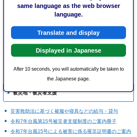
same language as the web browser
主要な防災関連行事
language.
全国瞬時警報システム（Jアラート）全国一斉情報伝達
試験の実施
Translate and display
静岡県弁護士会ニュース（被災者支援情報）
静岡市災害時協力井戸
Displayed in Japanese
After 10 seconds, you will automatically be taken to
続きを見る
the Japanese page.
被災地・被災者支援
災害救助法に基づく被服や寝具などの給与・貸与
令和7年台風第15号被災者支援制度のご案内冊子
令和7年台風15号による被害に係る罹災証明書のご案内