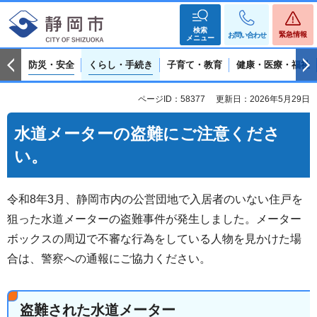
検索
緊急情報
お問い合わせ
メニュー
防災・安全
くらし・手続き
子育て・教育
健康・医療・福祉
ページID：58377
更新日：2026年5月29日
水道メーターの盗難にご注意くださ
い。
令和8年3月、静岡市内の公営団地で入居者のいない住戸を
狙った水道メーターの盗難事件が発生しました。メーター
ボックスの周辺で不審な行為をしている人物を見かけた場
合は、警察への通報にご協力ください。
盗難された水道メーター