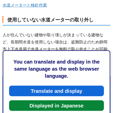
水道メーターと検針作業
使用していない水道メーターの取り外し
人が住んでいない建物や取り壊しが決まっている建物な
ど、長期間水道を使用しない場合は、盗難防止のため静岡
市上下水道局で水道メーターを無料で取り外すことが可能
です。詳しくは
静岡市上下水道お客様サービスセンター
You can translate and display in the
（TEL:054-251-1132）にお問合せください。
same language as the web browser
language.
お問い合わせ
Translate and display
上下水道局経営管理部お客様サービス課量水器係
葵区七間町15-1 上下水道局庁舎4階
Displayed in Japanese
電話番号：054-270-9136