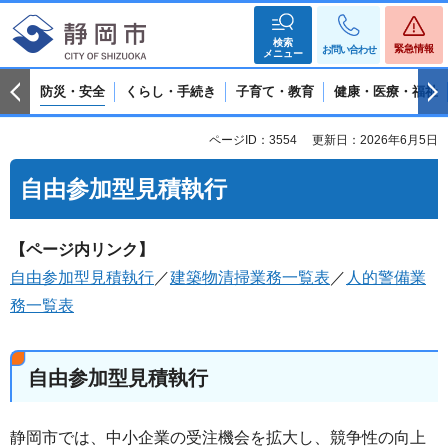
検索
緊急情報
お問い合わせ
メニュー
防災・安全
くらし・手続き
子育て・教育
健康・医療・福祉
ページID：3554
更新日：2026年6月5日
自由参加型見積執行
【ページ内リンク】
自由参加型見積執行
／
建築物清掃業務一覧表
／
人的警備業
務一覧表
自由参加型見積執行
静岡市では、中小企業の受注機会を拡大し、競争性の向上