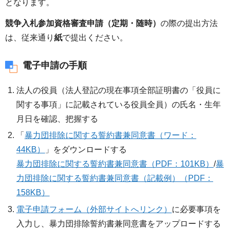
となります。
競争入札参加資格審査申請（定期・随時）
の際の提出方法
は、従来通り
紙
で提出ください。
電子申請の手順
法人の役員（法人登記の現在事項全部証明書の「役員に
関する事項」に記載されている役員全員）の氏名・生年
月日を確認、把握する
「
暴力団排除に関する誓約書兼同意書（ワード：
44KB）
」をダウンロードする
暴力団排除に関する誓約書兼同意書（PDF：101KB）
/
暴
力団排除に関する誓約書兼同意書（記載例）（PDF：
158KB）
電子申請フォーム（外部サイトへリンク）
に必要事項を
入力し、暴力団排除誓約書兼同意書をアップロードする