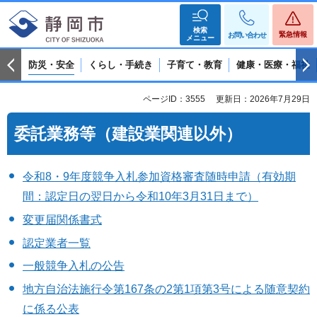
検索
緊急情報
お問い合わせ
メニュー
防災・安全
くらし・手続き
子育て・教育
健康・医療・福祉
ページID：3555
更新日：2026年7月29日
委託業務等（建設業関連以外）
令和8・9年度競争入札参加資格審査随時申請（有効期
間：認定日の翌日から令和10年3月31日まで）
変更届関係書式
認定業者一覧
一般競争入札の公告
地方自治法施行令第167条の2第1項第3号による随意契約
に係る公表