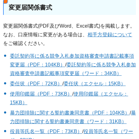
変更届関係書式
変更届関係書式(PDF及びWord、Excel書式)を掲載します。
なお、口座情報に変更がある場合は、
相手方登録について
をご確認ください。
委託契約等に係る競争入札参加資格審査申請書記載事項
変更届（PDF：104KB）
/
委託契約等に係る競争入札参加
資格審査申請書記載事項変更届（ワード：34KB）
委任状（PDF：72KB）
/
委任状（エクセル：15KB）
使用印鑑届（PDF：73KB）
/
使用印鑑届（エクセル：
15KB）
暴力団排除に関する誓約書兼同意書（PDF：104KB）
/
暴
力団排除に関する誓約書兼同意書（ワード：31KB）
役員等氏名一覧（PDF：73KB）
/
役員等氏名一覧（ワー