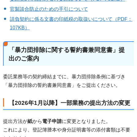
官製談合防止のための手引について
請負契約に係る文書の印紙税の取扱いについて（PDF：
107KB）
「暴力団排除に関する誓約書兼同意書」提
出のご案内
委託業務等の契約締結までに、暴力団排除条例に基づき
「暴力団排除の誓約書兼同意書」をご提出ください。
【2026年1月以降】一部業務の提出方法の変更
提出方法が
紙
から
電子申請
に変更となりました。
これにより、登記簿謄本や身分証明書等の添付書類は不要