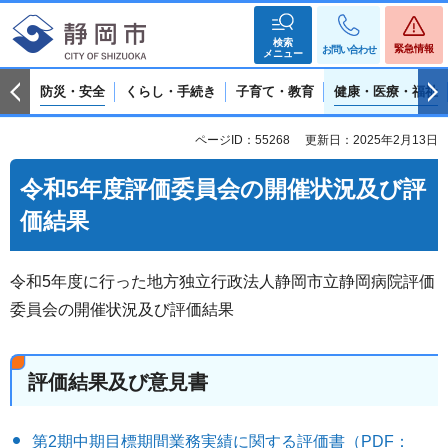
検索
緊急情報
お問い合わせ
メニュー
防災・安全
くらし・手続き
子育て・教育
健康・医療・福祉
ページID：55268
更新日：2025年2月13日
令和5年度評価委員会の開催状況及び評
価結果
令和5年度に行った地方独立行政法人静岡市立静岡病院評価
委員会の開催状況及び評価結果
評価結果及び意見書
第2期中期目標期間業務実績に関する評価書（PDF：