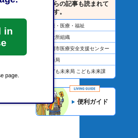
こちらの記事も読まれて
います。
健康・医療・福祉
 in
市役所組織
se
静岡市医療安全支援センター
経済局
こども未来局 こども未来課
se page.
便利ガイド