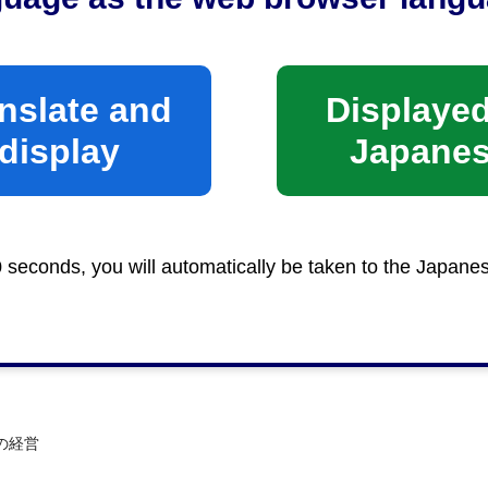
nslate and
Displayed
display
Japane
0 seconds, you will automatically be taken to the Japane
の経営