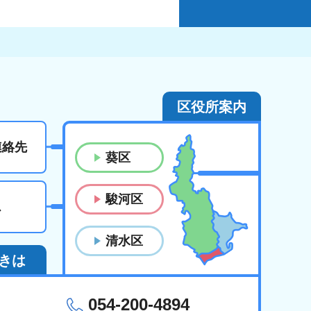
区役所案内
連絡先
葵区
駿河区
ス
清水区
きは
054-200-4894