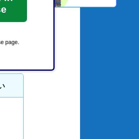
se
se page.
い