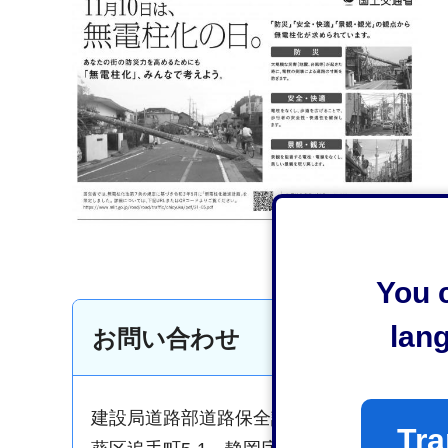
You c
lan
お問い合わせ
建設局道路部道路保全課交通安全施設係
Tra