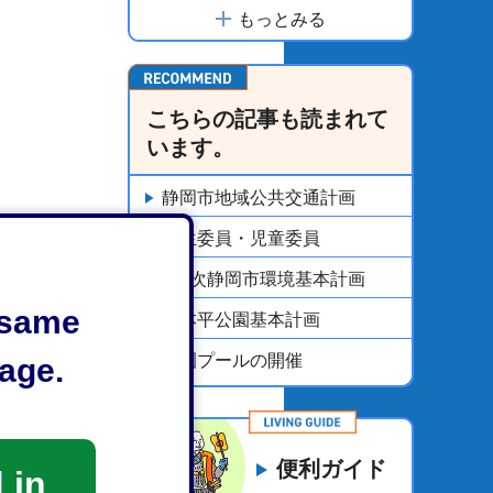
もっとみる
こちらの記事も読まれて
います。
静岡市地域公共交通計画
民生委員・児童委員
第3次静岡市環境基本計画
e same
日本平公園基本計画
公園プールの開催
age.
便利ガイド
 in