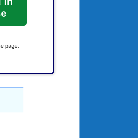
 in
／14.
マン
se
se page.