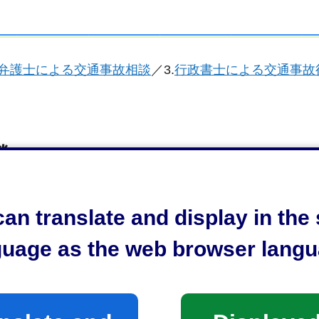
弁護士による交通事故相談
／3.
行政書士による交通事故
談
an translate and display in th
談
／7.
弁護士法律相談
／8.
社会保険労務士相談
／9.
公証
guage as the web browser langu
相談