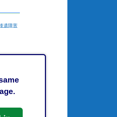
後遺障害
e same
人相談
age.