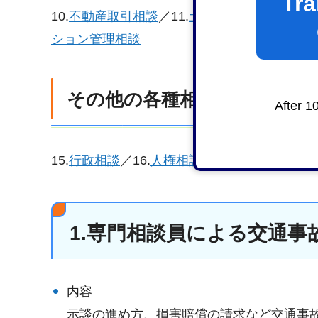
Tra
10.
不動産取引相談
／11.
土地家屋調査士相談
／
ション管理相談
その他の各種相談
After 1
15.
行政相談
／16.
人権相談
1.専門相談員による交通事
内容
示談の進め方、損害賠償の請求など交通事