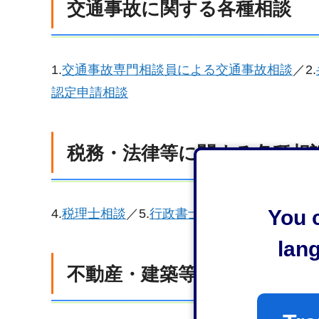
交通事故に関する各種相談
1.
交通事故専門相談員による交通事故相談
／2.
認定申請相談
税務・法律等に関する各種相
You c
4.
税理士相談
／5.
行政書士相談
／6.
司法書士相
lan
不動産・建築等に関する各種