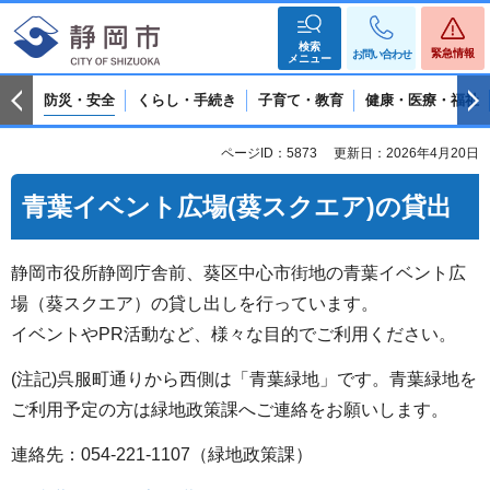
検索
緊急情報
お問い合わせ
メニュー
防災・安全
くらし・手続き
子育て・教育
健康・医療・福祉
ページID：5873
更新日：2026年4月20日
青葉イベント広場(葵スクエア)
の貸出
静岡市役所静岡庁舎前、葵区中心市街地の青葉イベント広
場（葵スクエア）の貸し出しを行っています。
イベントやPR活動など、様々な目的でご利用ください。
(注記)呉服町通りから西側は「青葉緑地」です。青葉緑地を
ご利用予定の方は緑地政策課へご連絡をお願いします。
連絡先：054-221-1107（緑地政策課）