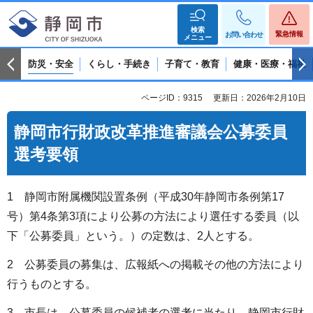
検索
緊急情報
お問い合わせ
メニュー
防災・安全
くらし・手続き
子育て・教育
健康・医療・福祉
ページID：9315
更新日：2026年2月10日
静岡市行財政改革推進審議会公募委員
選考要領
1 静岡市附属機関設置条例（平成30年静岡市条例第17
号）第4条第3項により公募の方法により選任する委員（以
下「公募委員」という。）の定数は、2人とする。
2 公募委員の募集は、広報紙への掲載その他の方法により
行うものとする。
3 市長は、公募委員の候補者の選考に当たり、静岡市行財