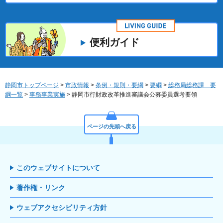
便利ガイド
静岡市トップページ
>
市政情報
>
条例・規則・要綱
>
要綱
>
総務局総務課 要
綱一覧
>
事務事業実施
> 静岡市行財政改革推進審議会公募委員選考要領
ページの先頭へ戻る
このウェブサイトについて
著作権・リンク
ウェブアクセシビリティ方針