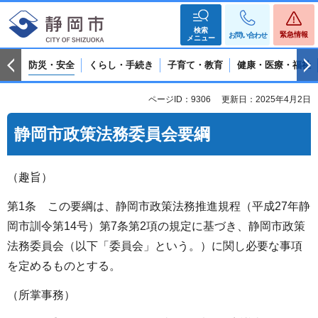
検索
緊急情報
お問い合わせ
メニュー
防災・安全
くらし・手続き
子育て・教育
健康・医療・福祉
ページID：9306
更新日：2025年4月2日
静岡市政策法務委員会要綱
（趣旨）
第1条 この要綱は、静岡市政策法務推進規程（平成27年静
岡市訓令第14号）第7条第2項の規定に基づき、静岡市政策
法務委員会（以下「委員会」という。）に関し必要な事項
を定めるものとする。
（所掌事務）