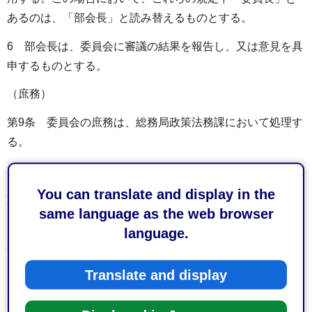
あるのは、「部会長」と読み替えるものとする。
6 部会長は、委員会に審議の結果を報告し、又は意見を具
申するものとする。
（庶務）
第9条 委員会の庶務は、総務局政策法務課において処理す
る。
（委任）
You can translate and display in the
第10条 この要綱に定めるもののほか、委員会の運営に関
same language as the web browser
し必要な事項は、委員長が別に定める。
language.
附則
Translate and display
この要綱は、平成15年6月9日から施行する。
附則