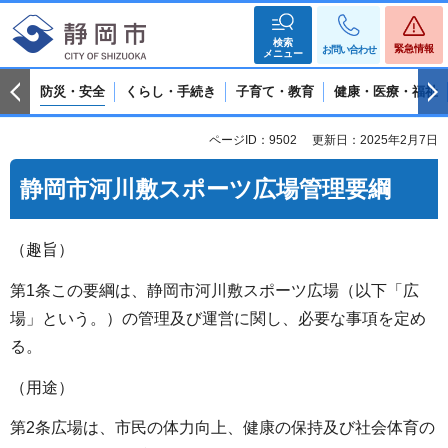
検索
緊急情報
お問い合わせ
メニュー
防災・安全
くらし・手続き
子育て・教育
健康・医療・福祉
ページID：9502
更新日：2025年2月7日
静岡市河川敷スポーツ広場管理要綱
（趣旨）
第1条この要綱は、静岡市河川敷スポーツ広場（以下「広
場」という。）の管理及び運営に関し、必要な事項を定め
る。
（用途）
第2条広場は、市民の体力向上、健康の保持及び社会体育の