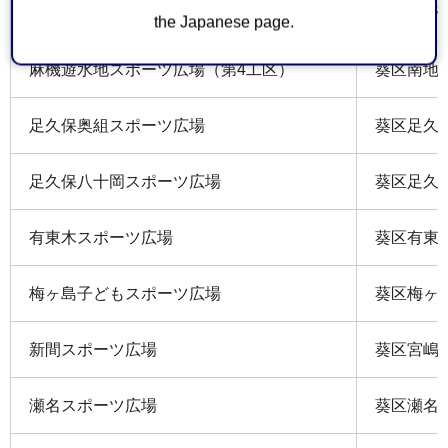
相淵スポーツ広場
葵区蕨野2
the Japanese page.
麻機遊水地スポーツ広場（第4工区）
葵区南地
足久保奥組スポーツ広場
葵区足久保
足久保八十岡スポーツ広場
葵区足久
有東木スポーツ広場
葵区有東木
梅ヶ島子どもスポーツ広場
葵区梅ヶ島
新間スポーツ広場
葵区宮嶋14
瀬名スポーツ広場
葵区瀬名四