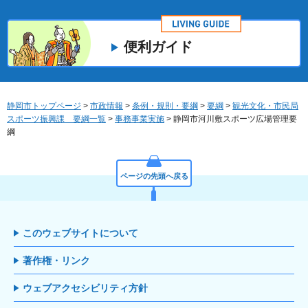
便利ガイド
静岡市トップページ
>
市政情報
>
条例・規則・要綱
>
要綱
>
観光文化・市民局
スポーツ振興課 要綱一覧
>
事務事業実施
> 静岡市河川敷スポーツ広場管理要
綱
ページの先頭へ戻る
このウェブサイトについて
著作権・リンク
ウェブアクセシビリティ方針