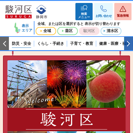
市
検索
緊急情報
お問い合わせ
メニュー
全域、または区を選択すると
表示が切り替わります
表示
エリア
全域
葵区
駿河区
清水区
防災・安全
くらし・手続き
子育て・教育
健康・医療・福祉