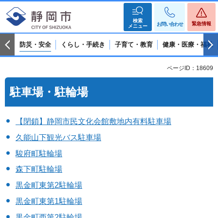
検索
緊急情報
お問い合わせ
メニュー
防災・安全
くらし・手続き
子育て・教育
健康・医療・福祉
ページID：18609
駐車場・駐輪場
【閉鎖】静岡市民文化会館敷地内有料駐車場
久能山下観光バス駐車場
駿府町駐輪場
森下町駐輪場
黒金町東第2駐輪場
黒金町東第1駐輪場
黒金町西第2駐輪場