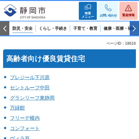
検索
緊急情報
お問い合わせ
メニュー
防災・安全
くらし・手続き
子育て・教育
健康・医療・福祉
ページID：18616
高齢者向け優良賃貸住宅
プレジール下川原
セントルーフ中田
グランリーフ東静岡
万緑館
フリーデ横内
コンフォート
ヴィラ葵