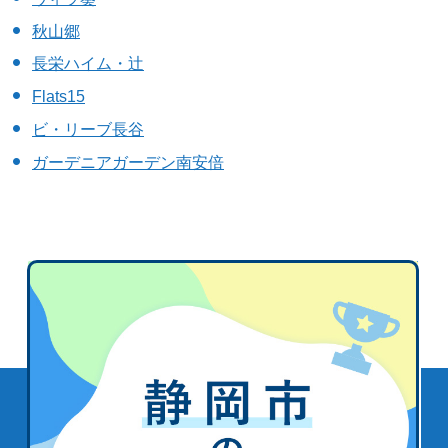
秋山郷
長栄ハイム・辻
Flats15
ビ・リーブ長谷
ガーデニアガーデン南安倍