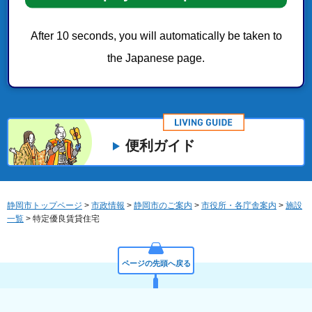
静岡市防災マップ（地震・津波・土砂災害）
After 10 seconds, you will automatically be taken to
the Japanese page.
水害（洪水、内水、高潮）ハザードマップ
便利ガイド
静岡市トップページ
>
市政情報
>
静岡市のご案内
>
市役所・各庁舎案内
>
施設
一覧
> 特定優良賃貸住宅
ページの先頭へ戻る