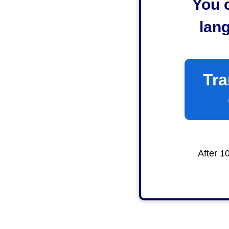
You c
lan
Tra
After 1