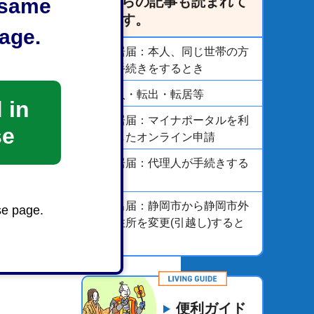
こちらの記事も読まれて
e same
います。
age.
転居届：本人、同じ世帯の方
が手続きをするとき
転入・転出・転居等
 in
転居届：マイナポータルを利
se
用したオンライン申請
転居届：代理人が手続きする
とき
転出届：静岡市から静岡市外
se page.
へ住所を変更(引越し)すると
き
便利ガイド