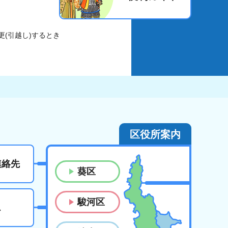
更(引越し)するとき
区役所案内
連絡先
葵区
駿河区
ス