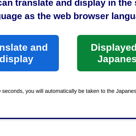
an translate and display in th
guage as the web browser langu
nslate and
Displayed
display
Japane
0 seconds, you will automatically be taken to the Japane