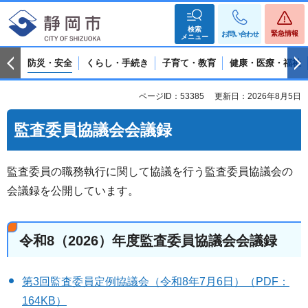
検索
緊急情報
お問い合わせ
メニュー
防災・安全
くらし・手続き
子育て・教育
健康・医療・福祉
ページID：53385
更新日：2026年8月5日
監査委員協議会会議録
監査委員の職務執行に関して協議を行う監査委員協議会の
会議録を公開しています。
令和8（2026）年度監査委員協議会会議録
第3回監査委員定例協議会（令和8年7月6日）（PDF：
164KB）