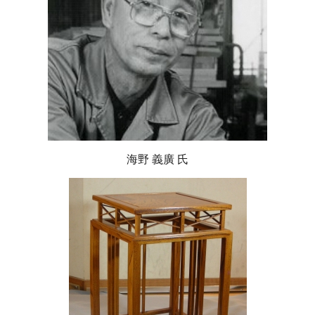
海野 義廣 氏