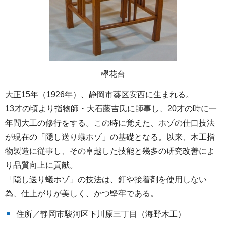
欅花台
大正15年（1926年）、静岡市葵区安西に生まれる。
13才の頃より指物師・大石藤吉氏に師事し、20才の時に一
年間大工の修行をする。この時に覚えた、ホゾの仕口技法
が現在の「隠し送り蟻ホゾ」の基礎となる。以来、木工指
物製造に従事し、その卓越した技能と幾多の研究改善によ
り品質向上に貢献。
「隠し送り蟻ホゾ」の技法は、釘や接着剤を使用しない
為、仕上がりが美しく、かつ堅牢である。
住所／静岡市駿河区下川原三丁目（海野木工）