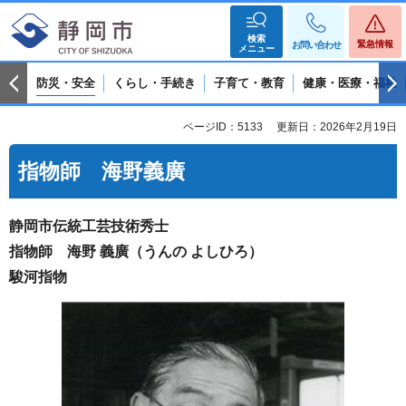
検索
緊急情報
お問い合わせ
メニュー
防災・安全
くらし・手続き
子育て・教育
健康・医療・福祉
ページID：5133
更新日：2026年2月19日
指物師 海野義廣
静岡市伝統工芸技術秀士
指物師 海野 義廣（うんの よしひろ）
駿河指物