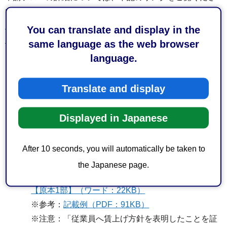
い。
【参考】固定資産税の軽減措置を受ける場合の申請フロー
You can translate and display in the
図（PDF）
（PDF：793KB）
same language as the web browser
language.
（6）先端設備等に係る投資計画に関する確認書【原本
1部】（ワード：35KB）
Translate and display
※先端設備等に係る投資計画に関する確認依頼書
（ワード：25KB）
及び
基準への適合状況（エクセ
Displayed in Japanese
ル：25KB）
を認定経営革新等支援機関に提出し、
（6）の発行を受けてください。
※基準への適合状況の書き方については
適合状況に
After 10 seconds, you will automatically be taken to
ついて（PDF：107KB）
をご参照ください。
the Japanese page.
（7）従業員へ賃上げ方針を表明したことを証する書面
【原本1部】（ワード：22KB）
※参考：
記載例（PDF：91KB）
※注意：「従業員へ賃上げ方針を表明したことを証