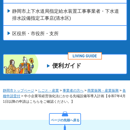
静岡市上下水道局指定給水装置工事事業者・下水道
排水設備指定工事店(清水区)
区役所・市役所・支所
便利ガイド
静岡市トップページ
>
しごと・産業
>
事業者の方へ
>
商業振興・産業振興
>
各
種申請受付
> 中小企業等経営強化法にかかる先端設備等導入計画【令和7年4月
1日以降の申請はこちらをご確認ください。】
ページの先頭へ戻る