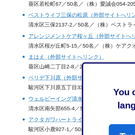
葵区若松町67／50名／（株）愛誠会054-205-
ベストライフ三保の松原（外部サイトへリ
清水区三保2137-2／50名／（株）ベストライフ中
アレンジメントケア桜ヶ丘（外部サイトへ
清水区桜が丘町5-15／50名／（株）ケアクオリテ
まはえ（外部サイトへリンク）
葵区山崎二丁目2-8／29名／（有）まはえ054-2
ペリデ下川原（外部サイトへリンク）
駿河区下川原五丁目33-17／50名／（株）品川屋0
You c
ウェルビーイング清水（外部サイトへリン
lan
清水区南矢部655-4／50名／（株）ウェルビーイ
アクタガワハートライフ小鹿公園前（外部
駿河区小鹿927-1／50名／（株）アクタガワ054