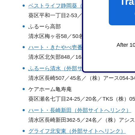
Tra
ベストライフ静岡葵（外部サイトへリンク
葵区平和一丁目2-53／75名／（株）ベストライフ
ふるーら高部
清水区梅ヶ谷58／50名／（株）アース054-346
After 1
ハート・きたやべ壱番館（外部サイトへリ
清水区北矢部848／16名／ハートライフ（株）05
ふるーら清水（外部サイトへリンク）
清水区長崎507／45名／（株）アース054-348
ケアホーム亀寿庵
葵区瀬名七丁目24-25／20名／TKS（株）054-
ハート・長崎新田（外部サイトへリンク）
清水区長崎新田362-5／24名／（株）アシスト05
グライフ北安東（外部サイトへリンク）