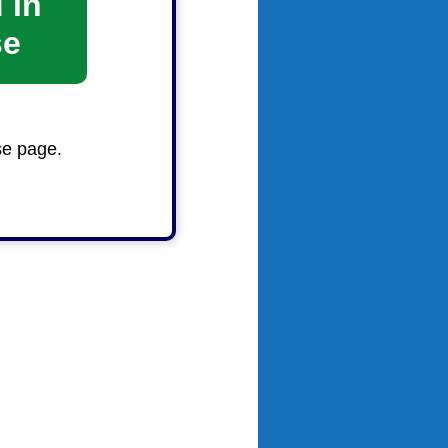
 in
se
se page.