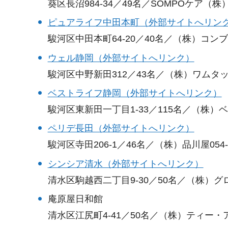
葵区長沼984-34／49名／SOMPOケア（株）05
ピュアライフ中田本町（外部サイトへリン
駿河区中田本町64-20／40名／（株）コンブリオ0
ウェル静岡（外部サイトへリンク）
駿河区中野新田312／43名／（株）ワムタック05
ベストライフ静岡（外部サイトへリンク）
駿河区東新田一丁目1-33／115名／（株）ベスト
ペリデ長田（外部サイトへリンク）
駿河区寺田206-1／46名／（株）品川屋054-20
シンシア清水（外部サイトへリンク）
清水区駒越西二丁目9-30／50名／（株）グロー
庵原屋日和館
清水区江尻町4-41／50名／（株）ティー・アイ・