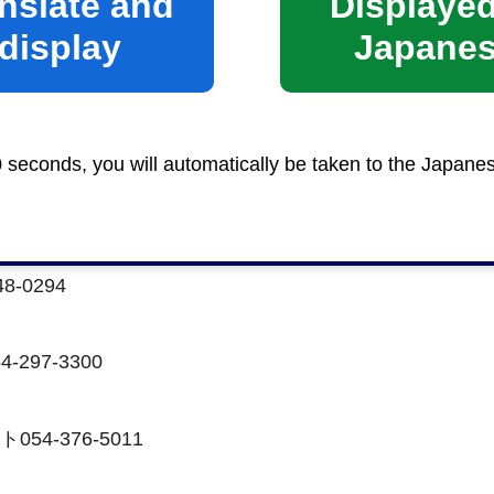
nslate and
Displayed
）
display
Japane
中部054-275-1361
-3816
0 seconds, you will automatically be taken to the Japane
ンク）
4-351-0247
-0294
297-3300
4-376-5011