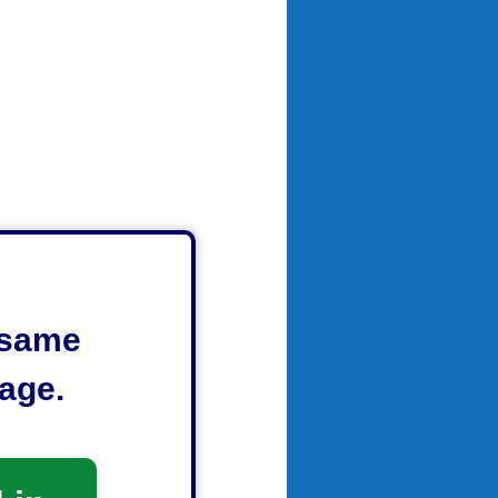
e same
age.