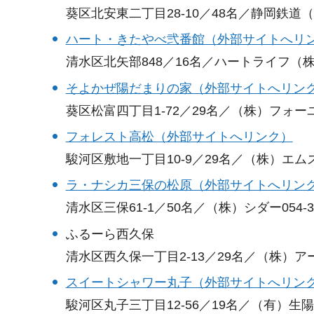
葵区北安東二丁目28-10／48名／静岡鉄道（株）0
ハート・きたやべ弐番館（外部サイトへリ
清水区北矢部848／16名／ハートライフ（株）05
そよかぜ陽だまりの家（外部サイトへリン
葵区松富四丁目1-72／29名／（株）フォーユー0
フォレスト高松（外部サイトへリンク）
駿河区敷地一丁目10-9／29名／（株）エムズキャ
ラ・ナシカ三保の松原（外部サイトへリン
清水区三保61-1／50名／（株）シダー054-337
ふるーら西久保
清水区西久保一丁目2-13／29名／（株）アース0
スイートシャワー丸子（外部サイトへリン
駿河区丸子三丁目12-56／19名／（有）生陽会05