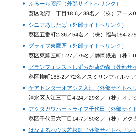
ふるーら昭府（外部サイトへリンク）
葵区昭府一丁目18-6／38名／（株）アース054-
シニアあしたば（外部サイトへリンク）
葵区五番町2-36／54名／（株）福与054-275-
グライフ東鷹匠（外部サイトへリンク）
葵区東鷹匠町1-27／75名／静岡鉄道（株）054-
グランフォレストしずおか葵の森（外部サ
葵区柳町185-2／72名／スミリンフィルケア（株
ケアセンターオアシス入江（外部サイトへ
清水区入江三丁目4-24／29名／（株）オアシス0
アクタガワハートライフ千代田（外部サイ
葵区千代田六丁目14-7／50名／（株）アクタガワ
はなまるハウス若松町（外部サイトへリン