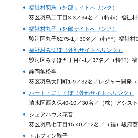
福祉村羽鳥（外部サイトへリンク）
葵区羽鳥二丁目3-3／34名／（特非）福祉村054
福祉村丸子（外部サイトへリンク）
駿河区丸子6275-1／39名／（特非）福祉村054-
福祉村みずほ（外部サイトへリンク）
駿河区みずほ五丁目4-1／37名／（特非）福祉村0
静岡亀松亭
葵区羽鳥大門町1-9／32名／レジャー開発（株）0
ハート・にしくぼ（外部サイトへリンク）
清水区西久保40-10／30名／（株）アシスト054
シェアハウス花音
葵区羽鳥七丁目15-40／12名／（福）駿府葵会05
ドルフィン鞠子