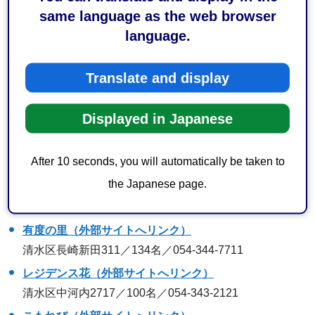
same language as the web browser
巴の園（外部サイトへリンク）
language.
清水区万世町一丁目1-30／130名／054-354-1527
あすなろの家（外部サイトへリンク）
Translate and display
清水区山原871-2／50名／054-363-2046
羽衣の園（外部サイトへリンク）
Displayed in Japanese
清水区折戸五丁目18-36／100名／054-335-3353
白扇閣（外部サイトへリンク）
After 10 seconds, you will automatically be taken to
清水区承元寺町1341／190名／054-369-2258
the Japanese page.
柏尾の里（外部サイトへリンク）
清水区柏尾387-2／70名／054-347-5261
有度の里（外部サイトへリンク）
清水区長崎新田311／134名／054-344-7711
レジデンス花（外部サイトへリンク）
清水区中河内2717／100名／054-343-2121