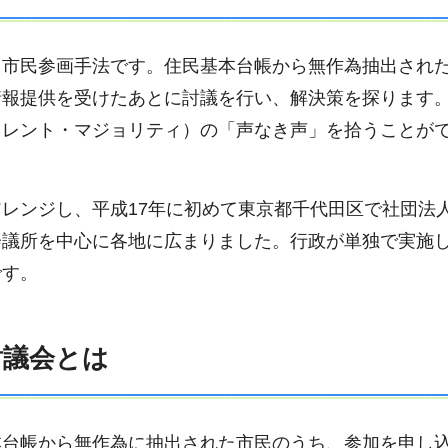
る市民参画手法です。住民基本台帳から無作為抽出され
情報提供を受けたあとに討議を行い、解決策を探ります
イレント・マジョリティ）の「声なき声」を拾うことが
レンジし、平成17年に初めて東京都千代田区で社団法
会議所を中心に各地に広まりました。行政が単独で実施
です。
民討議会とは
本台帳から無作為に抽出された市民のうち、参加を申し