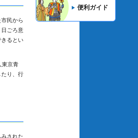
便利ガイド
た市民から
。日ごろ意
できるとい
人東京青
したり、行
込みされた