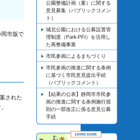
公園整備計画（案）に関する
意見募集（パブリックコメン
ト）
城北公園における公募設置管
静岡市版で
理制度（Park-PFI）を活用し
た再整備事業
市民参画によるまちづくり
市民参画の推進に関する条例
に基づく市民意見提出手続
（パブリックコメント）
【結果の公表】静岡市市民参
考案された
画の推進に関する条例施行規
す。
則の一部改正に係る意見公募
手続