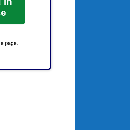
 in
se
se page.