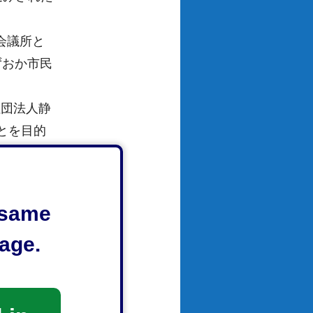
会議所と
ずおか市民
社団法人静
とを目的
e same
age.