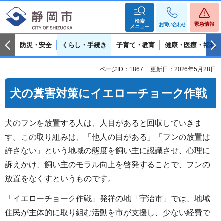
検索
緊急情報
お問い合わせ
メニュー
防災・安全
くらし・手続き
子育て・教育
健康・医療・福祉
ページID：1867
更新日：2026年5月28日
犬の糞害対策にイエローチョーク作戦
犬のフンを放置する人は、人目があると回収していきま
す。この取り組みは、「他人の目がある」「フンの放置は
許さない」という地域の態度を飼い主に認識させ、心理に
訴えかけ、飼い主のモラル向上を啓発することで、フンの
放置をなくすというものです。
「イエローチョーク作戦」発祥の地「宇治市」では、地域
住民が主体的に取り組む活動を市が支援し、少ない経費で