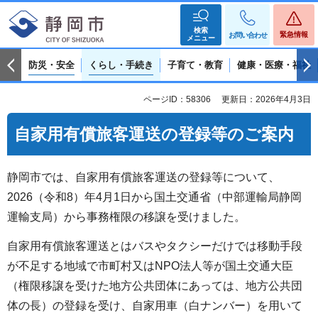
検索
緊急情報
お問い合わせ
メニュー
防災・安全
くらし・手続き
子育て・教育
健康・医療・福祉
ページID：58306
更新日：2026年4月3日
自家用有償旅客運送の登録等のご案内
静岡市では、自家用有償旅客運送の登録等について、
2026（令和8）年4月1日から国土交通省（中部運輸局静岡
運輸支局）から事務権限の移譲を受けました。
自家用有償旅客運送とはバスやタクシーだけでは移動手段
が不足する地域で市町村又はNPO法人等が国土交通大臣
（権限移譲を受けた地方公共団体にあっては、地方公共団
体の長）の登録を受け、自家用車（白ナンバー）を用いて