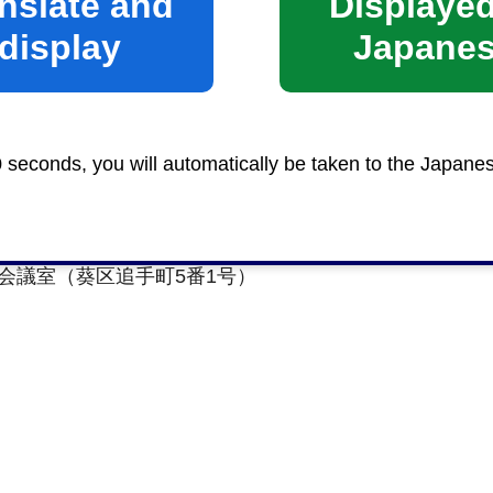
nslate and
Displayed
display
Japane
0 seconds, you will automatically be taken to the Japane
2会議室（葵区追手町5番1号）