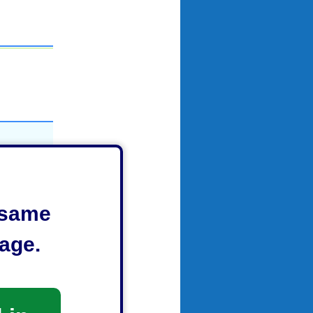
e same
age.