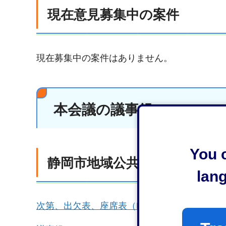
現在意見募集中の案件
現在募集中の案件はありません。
本会議の議事録
You c
静岡市地域公共交通会議第30
lan
次第、出欠表、座席表（PDF：1,106KB）