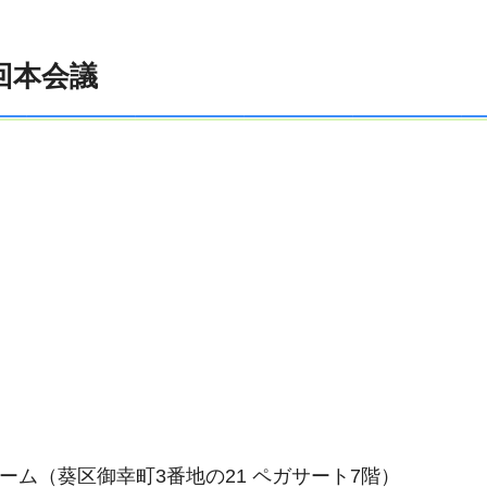
回本会議
ーム（葵区御幸町3番地の21 ペガサート7階）