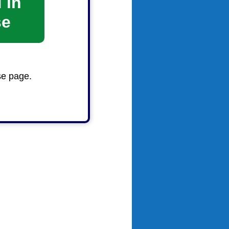
 in
se
se page.